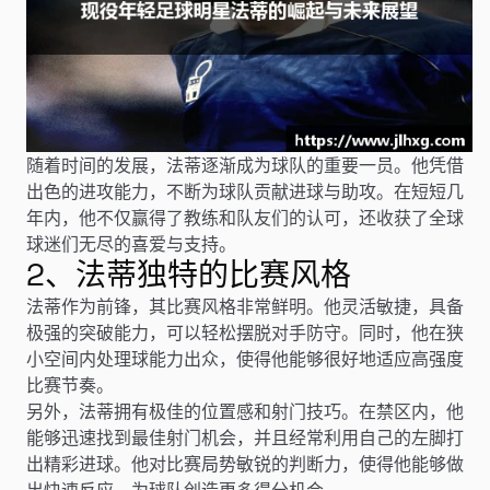
随着时间的发展，法蒂逐渐成为球队的重要一员。他凭借
出色的进攻能力，不断为球队贡献进球与助攻。在短短几
年内，他不仅赢得了教练和队友们的认可，还收获了全球
球迷们无尽的喜爱与支持。
2、法蒂独特的比赛风格
法蒂作为前锋，其比赛风格非常鲜明。他灵活敏捷，具备
极强的突破能力，可以轻松摆脱对手防守。同时，他在狭
小空间内处理球能力出众，使得他能够很好地适应高强度
比赛节奏。
另外，法蒂拥有极佳的位置感和射门技巧。在禁区内，他
能够迅速找到最佳射门机会，并且经常利用自己的左脚打
出精彩进球。他对比赛局势敏锐的判断力，使得他能够做
出快速反应，为球队创造更多得分机会。