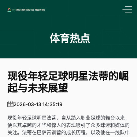
体育热点
现役年轻足球明星法蒂的崛
起与未来展望
2026-03-13 14:35:19
现役年轻足球明星法蒂，自从踏入职业足球的舞台以来，
便以其卓越的才华和惊人的表现吸引了众多球迷和媒体的
关注。法蒂在巴萨青训营的成长历程，以及他在一线队中